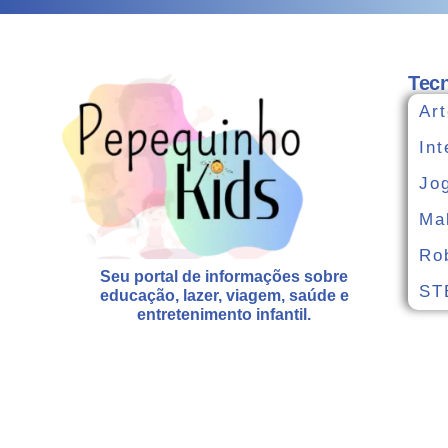
Tecn
Art
Int
Jo
Ma
Ro
Seu portal de informações sobre
ST
educação, lazer, viagem, saúde e
entretenimento infantil.