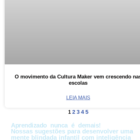
O movimento da Cultura Maker vem crescendo na
escolas
LEIA MAIS
2
3
4
5
1
Aprendizado nunca é demais!
Nossas sugestões para desenvolver uma
mente blindada infantil com inteligência