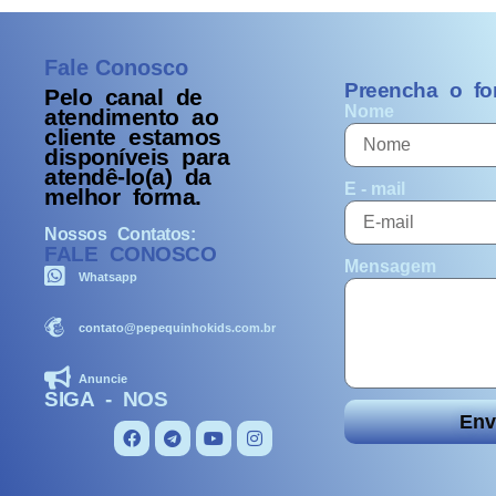
Fale Conosco
Preencha o fo
Pelo
canal de
Nome
atendimento ao
cliente estamos
disponíveis para
atendê-lo(a) da
E - mail
melhor forma.
Nossos Contatos:
FALE CONOSCO
Mensagem
Whatsapp
contato@pepequinhokids.com.br
Anuncie
SIGA - NOS
Env