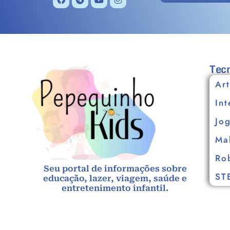
Tecn
Art
Int
Jo
Ma
Ro
Seu portal de informações sobre
ST
educação, lazer, viagem, saúde e
entretenimento infantil.