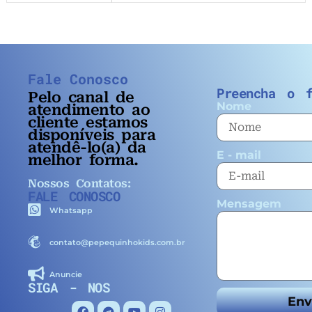
Fale Conosco
Preencha o f
Pelo
canal de
Nome
atendimento ao
cliente estamos
disponíveis para
atendê-lo(a) da
E - mail
melhor forma.
Nossos Contatos:
FALE CONOSCO
Mensagem
Whatsapp
contato@pepequinhokids.com.br
Anuncie
SIGA - NOS
Env