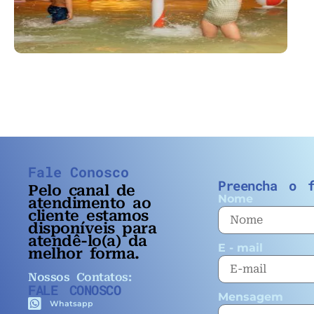
Fale Conosco
Preencha o f
Pelo
canal de
Nome
atendimento ao
cliente estamos
disponíveis para
atendê-lo(a) da
E - mail
melhor forma.
Nossos Contatos:
FALE CONOSCO
Mensagem
Whatsapp