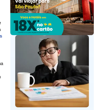
e
a
is
ma
m