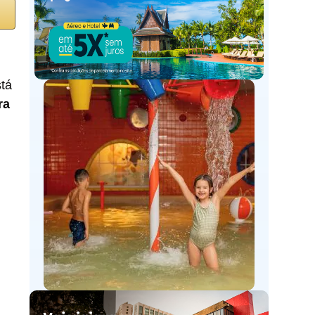
tá
ra