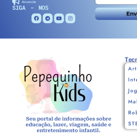
Anuncie
SIGA - NOS
Env
Tecn
Art
Int
Jo
Ma
Ro
Seu portal de informações sobre
ST
educação, lazer, viagem, saúde e
entretenimento infantil.