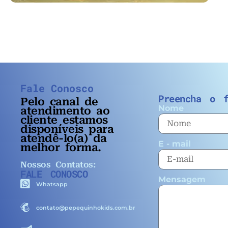
Fale Conosco
Preencha o f
Pelo
canal de
Nome
atendimento ao
cliente estamos
disponíveis para
atendê-lo(a) da
E - mail
melhor forma.
Nossos Contatos:
FALE CONOSCO
Mensagem
Whatsapp
contato@pepequinhokids.com.br